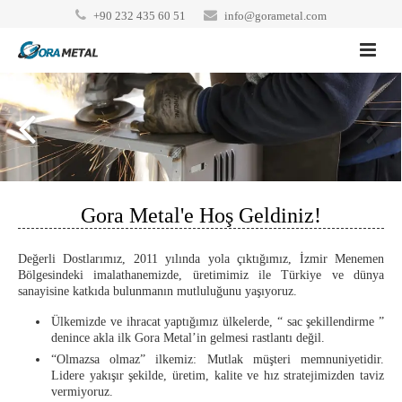
+90 232 435 60 51
info@gorametal.com
Anasayfa
Hakkımızda
Hizmetlerimiz
Kalite
Gora Metal'e Hoş Geldiniz!
Makina Parkuru
Galeri
Değerli Dostlarımız, 2011 yılında yola çıktığımız, İzmir Menemen
Bölgesindeki imalathanemizde, üretimimiz ile Türkiye ve dünya
sanayisine katkıda bulunmanın mutluluğunu yaşıyoruz.
İletişim
Ülkemizde ve ihracat yaptığımız ülkelerde, “ sac şekillendirme ”
denince akla ilk Gora Metal’in gelmesi rastlantı değil.
“Olmazsa olmaz” ilkemiz: Mutlak müşteri memnuniyetidir.
Lidere yakışır şekilde, üretim, kalite ve hız stratejimizden taviz
vermiyoruz.